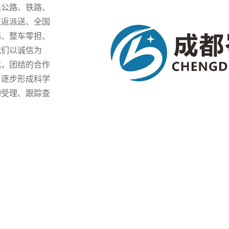
集公路、铁路、
往返派送、全国
箱、整车零担、
我们以诚信为
式，团结的合作
，逐步形成科学
物受理、跟踪查